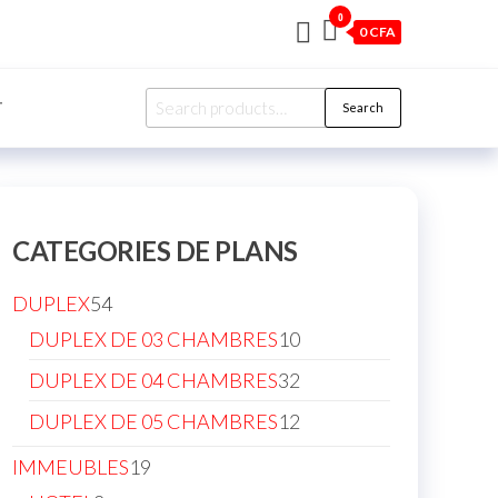
0
0 CFA
Search
T
Search
for:
CATEGORIES DE PLANS
54
DUPLEX
54
products
10
DUPLEX DE 03 CHAMBRES
10
products
32
DUPLEX DE 04 CHAMBRES
32
products
12
DUPLEX DE 05 CHAMBRES
12
products
19
IMMEUBLES
19
products