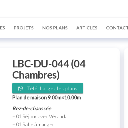
ATISSEUR
EROUNAIS
ES
PROJETS
NOS PLANS
ARTICLES
CONTAC
LBC-DU-044 (04
Chambres)
Téléchargez les plans
Plan de maison 9.00m×10.00m
Rez-de-chaussée
– 01 Séjour avec Véranda
– 01 Salle à manger