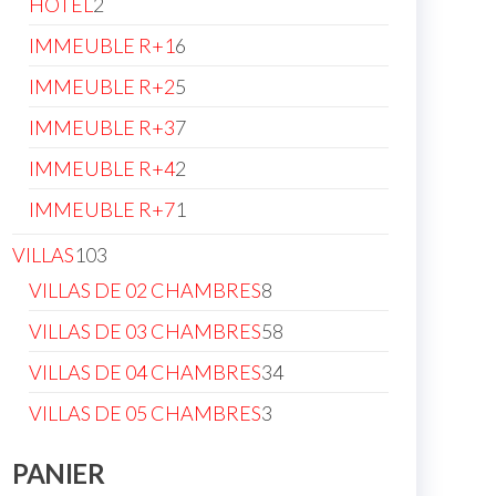
2
HOTEL
2
products
6
IMMEUBLE R+1
6
products
5
IMMEUBLE R+2
5
products
7
IMMEUBLE R+3
7
products
2
IMMEUBLE R+4
2
products
1
IMMEUBLE R+7
1
product
103
VILLAS
103
products
8
VILLAS DE 02 CHAMBRES
8
products
58
VILLAS DE 03 CHAMBRES
58
products
34
VILLAS DE 04 CHAMBRES
34
products
3
VILLAS DE 05 CHAMBRES
3
products
PANIER