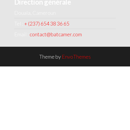
Direction générale
Douala, Cameroun
Tel :
+ (237) 654 38 36 65
Email :
contact@batcamer.com
Theme by
EnvoThemes