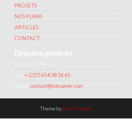
PROJETS
NOS PLANS
ARTICLES
CONTACT
Direction générale
Douala, Cameroun
Tel :
+ (237) 654 38 36 65
Email :
contact@batcamer.com
Theme by
EnvoThemes