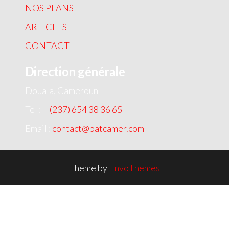
NOS PLANS
ARTICLES
CONTACT
Direction générale
Douala, Cameroun
Tel :
+ (237) 654 38 36 65
Email :
contact@batcamer.com
Theme by
EnvoThemes