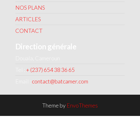
NOS PLANS
ARTICLES
CONTACT
Direction générale
Douala, Cameroun
Tel :
+ (237) 654 38 36 65
Email :
contact@batcamer.com
Theme by
EnvoThemes