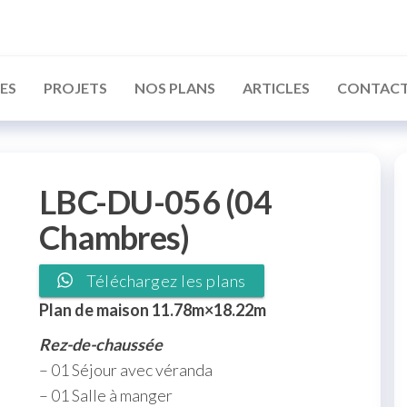
ATISSEUR
EROUNAIS
ES
PROJETS
NOS PLANS
ARTICLES
CONTAC
LBC-DU-056 (04
Chambres)
Téléchargez les plans
Plan de maison 11.78m×18.22m
Rez-de-chaussée
– 01 Séjour avec véranda
– 01 Salle à manger