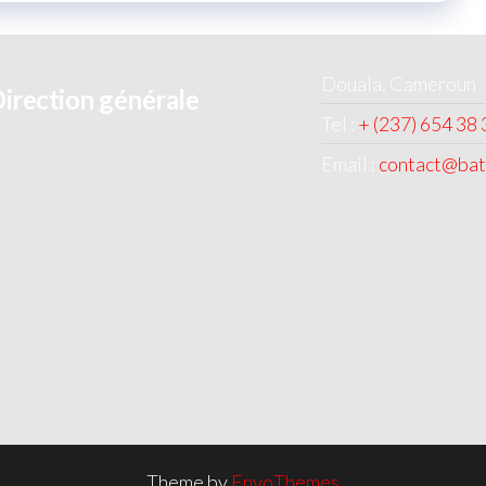
Douala, Cameroun
irection générale
Tel :
+ (237) 654 38 
Email :
contact@bat
Theme by
EnvoThemes