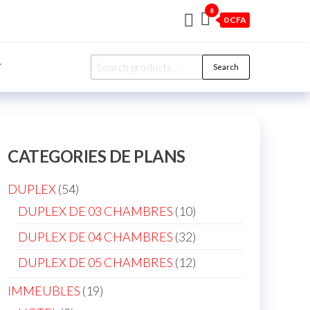
0
0 CFA
Search
T
Search
for:
CATEGORIES DE PLANS
54
DUPLEX
54
products
10
DUPLEX DE 03 CHAMBRES
10
products
32
DUPLEX DE 04 CHAMBRES
32
products
12
DUPLEX DE 05 CHAMBRES
12
products
19
IMMEUBLES
19
products